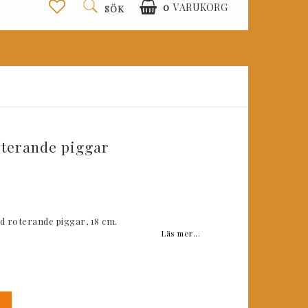
0
VARUKORG
SÖK
terande piggar
 favoritlistan
d roterande piggar, 18 cm.
Läs mer...