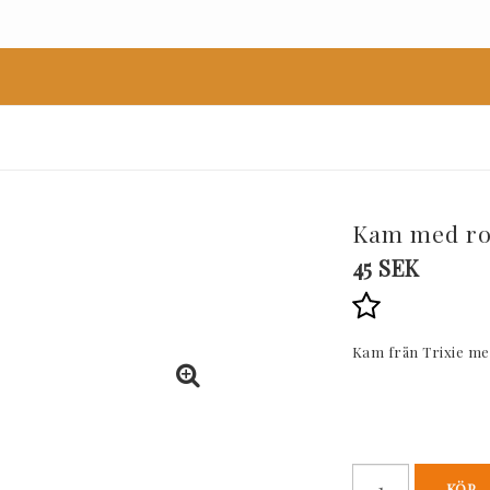
Kam med ro
45 SEK
Lägg till i
Kam från Trixie me
KÖP