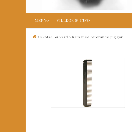
MENY
VILLKOR & INFO
Skötsel & Vård
Kam med roterande piggar