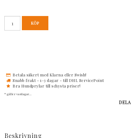
KÖP
Betala säkert med Klarna eller Swish!
Snabb frakt - 1-3 dagar - till DHL ServicePoint
Bra Hundprylar till schysta priser!
* gäller vardagar...
DELA
Beskrivning