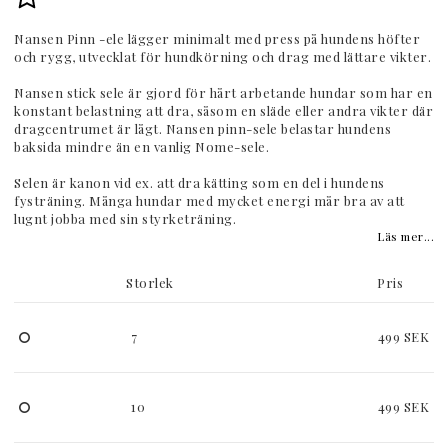
Lägg till i favoritlistan
Nansen Pinn -ele lägger minimalt med press på hundens höfter
och rygg, utvecklat för hundkörning och drag med lättare vikter.
Nansen stick sele är gjord för hårt arbetande hundar som har en
konstant belastning att dra, såsom en släde eller andra vikter där
dragcentrumet är lågt. Nansen pinn-sele belastar hundens
baksida mindre än en vanlig Nome-sele.
Selen är kanon vid ex. att dra kätting som en del i hundens
fysträning. Många hundar med mycket energi mår bra av att
lugnt jobba med sin styrketräning.
Läs mer...
Storlek
Pris
7
499 SEK
10
499 SEK