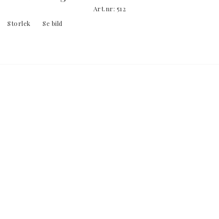
Art.nr: 512
Storlek	Se bild
