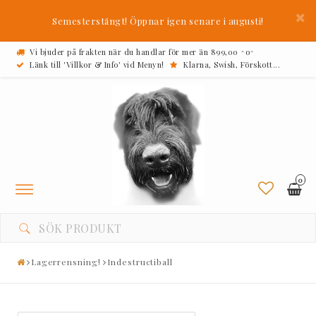
Semesterstängt! Öppnar igen senare i augusti!
Vi bjuder på frakten när du handlar för mer än 899,00 ^o^
Länk till 'Villkor & Info' vid Menyn!
Klarna, Swish, Förskott...
0
Toggle
navigation
Lagerrensning!
Indestructiball