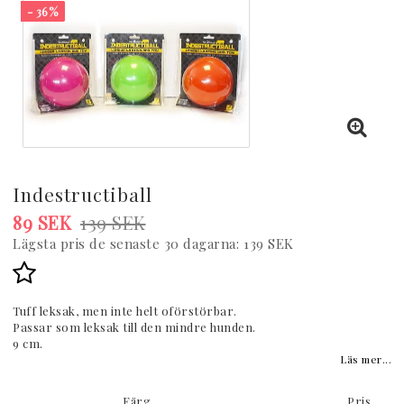
- 36%
Indestructiball
89 SEK
139 SEK
Lägsta pris de senaste 30 dagarna
139 SEK
Lägg till i favoritlistan
Tuff leksak, men inte helt oförstörbar.
Passar som leksak till den mindre hunden.
9 cm.
Läs mer...
Färg
Pris