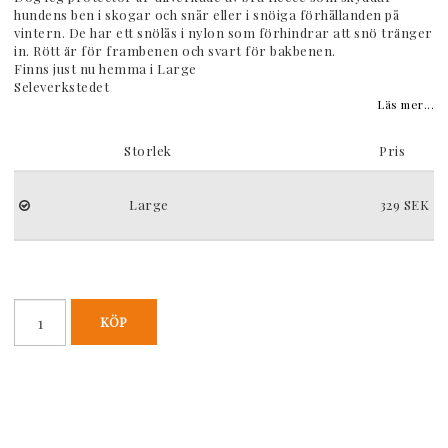
hundens ben i skogar och snår eller i snöiga förhållanden på
vintern. De har ett snölås i nylon som förhindrar att snö tränger
in. Rött är för frambenen och svart för bakbenen.
Finns just nu hemma i Large
Seleverkstedet
Läs mer...
Storlek
Pris
Large
329 SEK
KÖP