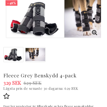
- 48%
Fleece Grey Benskydd 4-pack
329 SEK
629 SEK
Lägsta pris de senaste 30 dagarna
629 SEK
Lägg till i favoritlistan
Dog leg protector är tillverkade av bra fleece som skyddar