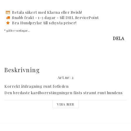
Betala säkert med Klarna eller Swish!
Snabb frakt - 1-3 dagar - till DHL ServicePoint
Bra Hundprylar till schysta priser!
* gäller vardagar...
DELA
Beskrivning
Art.nr: 2
Korrekt åtdragning runt fotleden

Den bredaste kardborrstängningen fästs stramt runt hundens 
fotled. Se till att snölåset är ordentligt invikt på baksidan av benet 
VISA MER
och att nylonbandet är vänt framåt som extra skydd framtill. 
Fäst de två smala kardborrstängningarna så att benskyddet 
sitter ordentligt.
