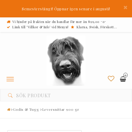
Semesterstängt! Öppnar igen senare i augusti!
Vi bjuder på frakten när du handlar för mer än 899,00 ^o^
Länk till 'Villkor & Info' vid Menyn!
Klarna, Swish, Förskott...
0
Toggle
navigation
Godis & Tugg
Leversnittar 900 gr