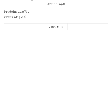
Art.nr: 698
Protein: 25,0% , 

Växttråd: 3,0%

Råfett: 8,0% , 

VISA MER
Kolhydrater: 50,0%

Råaska: 8,0% , 

Kalcium: 14,0%

Fosfor: 9,5%     