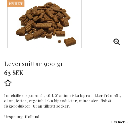
NYHET
Leversnittar 900 gr
63 SEK
Lägg till i favoritlistan
Innehåller: spannmål, kött & animaliska biprodukter från nöt,
oljor, fetter, vegetabiliska biprodukter, mineraler, fisk &
fiskprodukter. Uran tillsatt socker.
Ursprung: Holland
Läs mer...