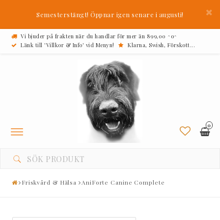
Semesterstängt! Öppnar igen senare i augusti!
Vi bjuder på frakten när du handlar för mer än 899,00 ^o^
Länk till 'Villkor & Info' vid Menyn!
Klarna, Swish, Förskott...
0
Toggle
navigation
Friskvård & Hälsa
AniForte Canine Complete