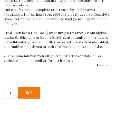
Innehåller ett optimalt antal näringsämnen . Kosttillskott för
balanserad kost:
AniForte® Canine Complete är ett naturligt, balanserat
kosttillskott för din hund som stöd för en råfoderdiet. Complete
tillskottet med örter ger din hund de dagliga näringsämnen den
behöver.
Produkten består till 100 % av naturliga råvaror, såsom algkalk,
maltmjöl, öljäst, algmjöl, linfrömjöl, äggskalspulver, moringa och
en örtblandning som innehåller mjölkört, nässla, björnbärsblad,
kamomill och maskrosrot, och är utmärkt som BARF-tillskott.
Vi rekommenderar även att ge ben för att säkerställa en så
varierad kost som möjligt för ditt husdjur.
Läs mer...
KÖP