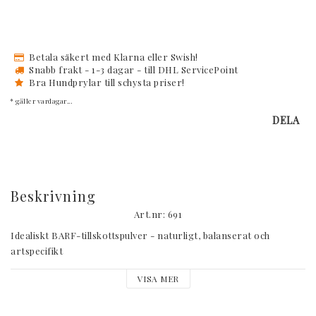
Betala säkert med Klarna eller Swish!
Snabb frakt - 1-3 dagar - till DHL ServicePoint
Bra Hundprylar till schysta priser!
* gäller vardagar...
DELA
Beskrivning
Art.nr: 691
Idealiskt BARF-tillskottspulver - naturligt, balanserat och 
artspecifikt

Särskilt vid råfodring förväntas hundägare ha stor kunskap om 
VISA MER
hundens näring. Begreppet BARF kommer från orden: 
Biologically Appropriate Raw Food eller Bones And Raw Food. På 
tyska (Biologisch Artgerechte Rohfütterung). Kosten består 