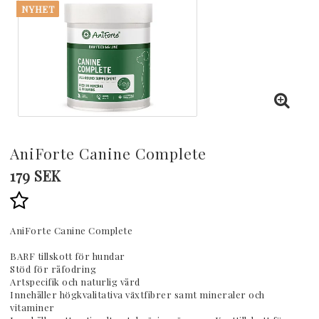
NYHET
AniForte Canine Complete
179 SEK
Lägg till i favoritlistan
AniForte Canine Complete
BARF tillskott för hundar
Stöd för råfodring
Artspecifik och naturlig vård
Innehåller högkvalitativa växtfibrer samt mineraler och
vitaminer