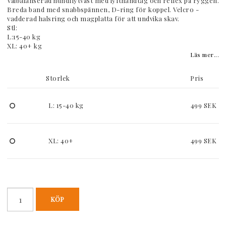
Välbalanserad hundflytväst med lyfthandtag och reflex på ryggen.
Breda band med snabbspännen, D-ring för koppel. Velcro -
vadderad halsring och magplatta för att undvika skav.
Stl:
L:15-40 kg
XL: 40+ kg
Läs mer...
Storlek
Pris
L: 15-40 kg
499 SEK
XL: 40+
499 SEK
KÖP