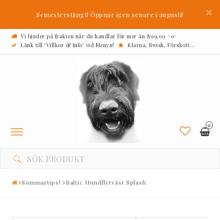
Semesterstängt! Öppnar igen senare i augusti!
Vi bjuder på frakten när du handlar för mer än 899,00 ^o^
Länk till 'Villkor & Info' vid Menyn!
Klarna, Swish, Förskott...
0
Toggle
navigation
Sommartips!
Baltic Hundflytväst Splash