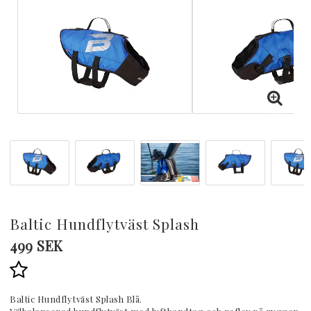
Baltic Hundflytväst Splash
499 SEK
Lägg till i favoritlistan
Baltic Hundflytväst Splash Blå.